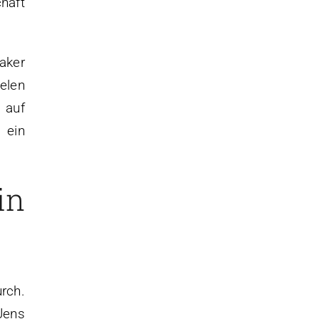
haft
aker
elen
 auf
 ein
in
rch.
Jens