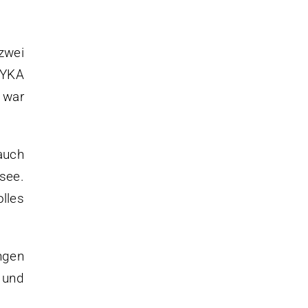
zwei
 YKA
 war
auch
see.
lles
ngen
 und