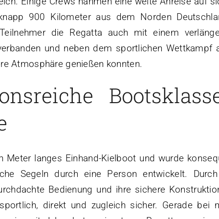
ich. Einige Crews nahmen eine weite Anreise auf si
g knapp 900 Kilometer aus dem Norden Deutschla
Teilnehmer die Regatta auch mit einem verlänge
rbanden und neben dem sportlichen Wettkampf 
ere Atmosphäre genießen konnten.
ionsreiche Bootsklass
e
en Meter langes Einhand-Kielboot und wurde konseq
iche Segeln durch eine Person entwickelt. Durch
rchdachte Bedienung und ihre sichere Konstruktion
sportlich, direkt und zugleich sicher. Gerade bei 