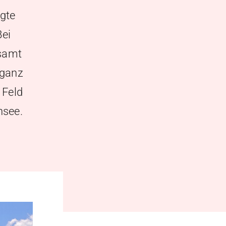
gte
Bei
esamt
 ganz
 Feld
nsee.