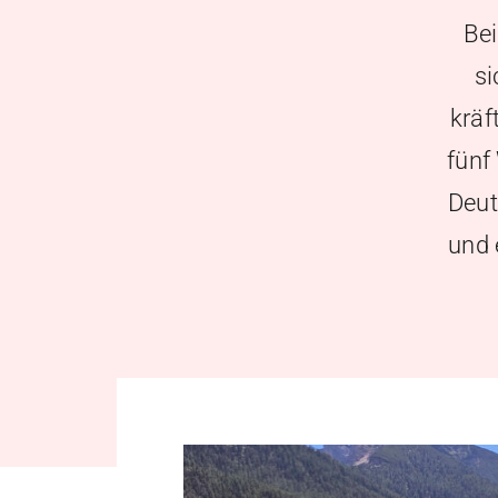
Be
si
kräf
fünf
Deut
und 