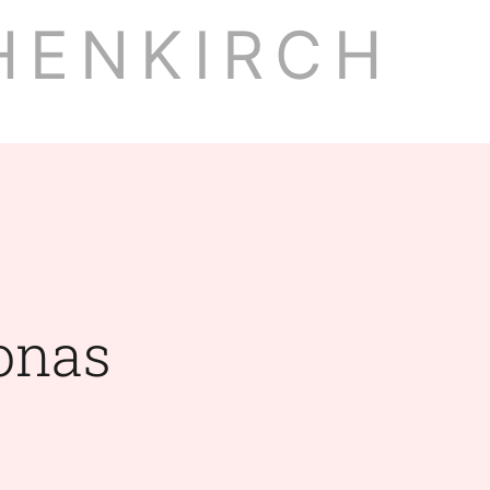
HENKIRCH
onas