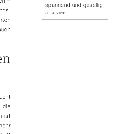
ch –
spannend und gesellig
nds.
Juli 4, 2026
rten
auch
en
uent
 die
 ist
mehr