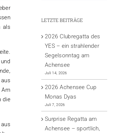
eber
ssen
LETZTE BEITRÄGE
 als
2026 Clubregatta des
YES – ein strahlender
ite.
Segelsonntag am
 und
Achensee
nde,
Juli 14, 2026
 aus
2026 Achensee Cup
. Am
Monas Dyas
 die
Juli 7, 2026
Surprise Regatta am
 aus
Achensee – sportlich,