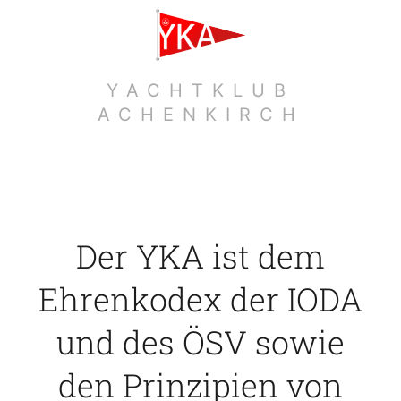
Zum
Inhalt
springen
YACHTKLUB
ACHENKIRCH
Der YKA ist dem
Ehrenkodex der IODA
und des ÖSV sowie
den Prinzipien von