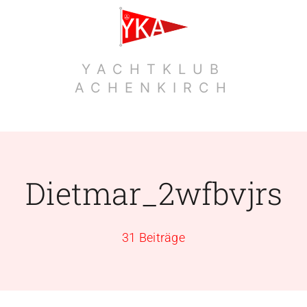
Zum
Inhalt
springen
YACHTKLUB
ACHENKIRCH
Dietmar_2wfbvjrs
31 Beiträge